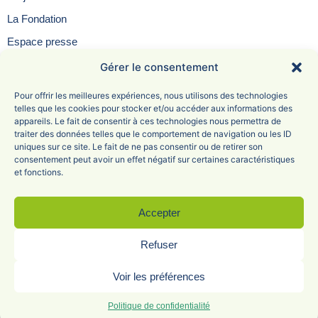
La Fondation
Espace presse
Contact
Gérer le consentement
FAQ
Pour offrir les meilleures expériences, nous utilisons des technologies
telles que les cookies pour stocker et/ou accéder aux informations des
appareils. Le fait de consentir à ces technologies nous permettra de
traiter des données telles que le comportement de navigation ou les ID
uniques sur ce site. Le fait de ne pas consentir ou de retirer son
Fondation Saint-Irénée
consentement peut avoir un effet négatif sur certaines caractéristiques
et fonctions.
6 Avenue Adolphe Max
69005 Lyon
04 78 81 47 68
Accepter
Refuser
Mentions légales
Politique de confidentialité
Voir les préférences
© Fondation Saint-Irénée 2024 | Site réalisé par
avicom’
Politique de confidentialité