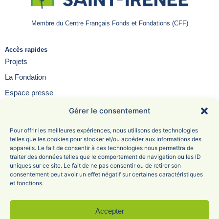
Membre du Centre Français Fonds et Fondations (CFF)
Accès rapides
Projets
La Fondation
Espace presse
Contact
Gérer le consentement
FAQ
Pour offrir les meilleures expériences, nous utilisons des technologies
telles que les cookies pour stocker et/ou accéder aux informations des
appareils. Le fait de consentir à ces technologies nous permettra de
traiter des données telles que le comportement de navigation ou les ID
uniques sur ce site. Le fait de ne pas consentir ou de retirer son
Fondation Saint-Irénée
consentement peut avoir un effet négatif sur certaines caractéristiques
et fonctions.
6 Avenue Adolphe Max
69005 Lyon
04 78 81 47 68
Accepter