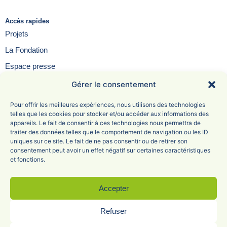
Accès rapides
Projets
La Fondation
Espace presse
Contact
Gérer le consentement
FAQ
Pour offrir les meilleures expériences, nous utilisons des technologies
telles que les cookies pour stocker et/ou accéder aux informations des
appareils. Le fait de consentir à ces technologies nous permettra de
traiter des données telles que le comportement de navigation ou les ID
uniques sur ce site. Le fait de ne pas consentir ou de retirer son
Fondation Saint-Irénée
consentement peut avoir un effet négatif sur certaines caractéristiques
et fonctions.
6 Avenue Adolphe Max
69005 Lyon
04 78 81 47 68
Accepter
Refuser
Mentions légales
Politique de confidentialité