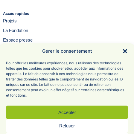
Accès rapides
Projets
La Fondation
Espace presse
Contact
Gérer le consentement
FAQ
Pour offrir les meilleures expériences, nous utilisons des technologies
telles que les cookies pour stocker et/ou accéder aux informations des
appareils. Le fait de consentir à ces technologies nous permettra de
traiter des données telles que le comportement de navigation ou les ID
uniques sur ce site. Le fait de ne pas consentir ou de retirer son
Fondation Saint-Irénée
consentement peut avoir un effet négatif sur certaines caractéristiques
et fonctions.
6 Avenue Adolphe Max
69005 Lyon
04 78 81 47 68
Accepter
Refuser
Mentions légales
Politique de confidentialité