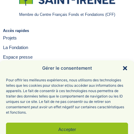
Membre du Centre Français Fonds et Fondations (CFF)
Accès rapides
Projets
La Fondation
Espace presse
Contact
Gérer le consentement
FAQ
Pour offrir les meilleures expériences, nous utilisons des technologies
telles que les cookies pour stocker et/ou accéder aux informations des
appareils. Le fait de consentir à ces technologies nous permettra de
traiter des données telles que le comportement de navigation ou les ID
uniques sur ce site. Le fait de ne pas consentir ou de retirer son
Fondation Saint-Irénée
consentement peut avoir un effet négatif sur certaines caractéristiques
et fonctions.
6 Avenue Adolphe Max
69005 Lyon
04 78 81 47 68
Accepter