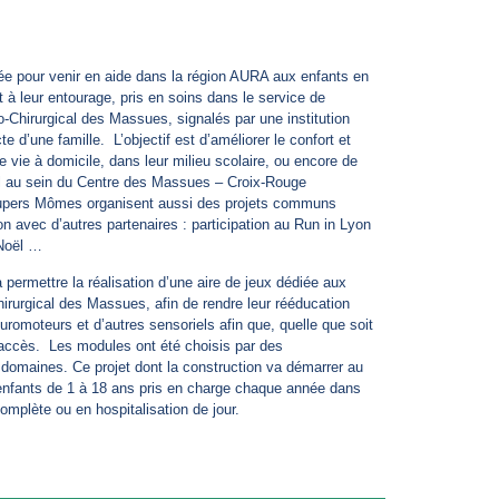
e pour venir en aide dans la région AURA aux enfants en
t à leur entourage, pris en soins dans le service de
Chirurgical des Massues, signalés par une institution
te d’une famille. L’objectif est d’améliorer le confort et
e vie à domicile, dans leur milieu scolaire, ou encore de
eil au sein du Centre des Massues – Croix-Rouge
 Supers Mômes organisent aussi des projets communs
tion avec d’autres partenaires : participation au Run in Lyon
 Noël …
 permettre la réalisation d’une aire de jeux dédiée aux
irurgical des Massues, afin de rendre leur rééducation
romoteurs et d’autres sensoriels afin que, quelle que soit
ir accès. Les modules ont été choisis par des
domaines. Ce projet dont la construction va démarrer au
nfants de 1 à 18 ans pris en charge chaque année dans
complète ou en hospitalisation de jour.