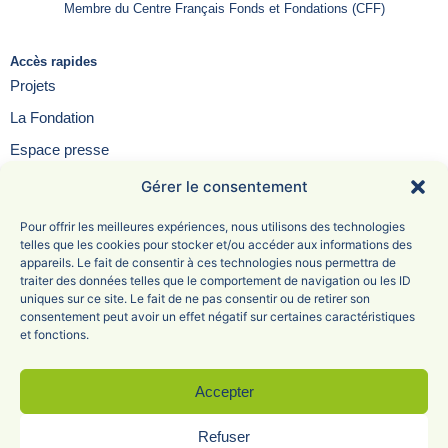
Membre du Centre Français Fonds et Fondations (CFF)
Accès rapides
Projets
La Fondation
Espace presse
Contact
Gérer le consentement
FAQ
Pour offrir les meilleures expériences, nous utilisons des technologies
telles que les cookies pour stocker et/ou accéder aux informations des
appareils. Le fait de consentir à ces technologies nous permettra de
traiter des données telles que le comportement de navigation ou les ID
uniques sur ce site. Le fait de ne pas consentir ou de retirer son
Fondation Saint-Irénée
consentement peut avoir un effet négatif sur certaines caractéristiques
et fonctions.
6 Avenue Adolphe Max
69005 Lyon
04 78 81 47 68
Accepter
Refuser
Mentions légales