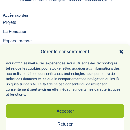
Accès rapides
Projets
La Fondation
Espace presse
Contact
Gérer le consentement
FAQ
Pour offrir les meilleures expériences, nous utilisons des technologies
telles que les cookies pour stocker et/ou accéder aux informations des
appareils. Le fait de consentir à ces technologies nous permettra de
traiter des données telles que le comportement de navigation ou les ID
uniques sur ce site. Le fait de ne pas consentir ou de retirer son
Fondation Saint-Irénée
consentement peut avoir un effet négatif sur certaines caractéristiques
et fonctions.
6 Avenue Adolphe Max
69005 Lyon
04 78 81 47 68
Accepter
Refuser
Mentions légales