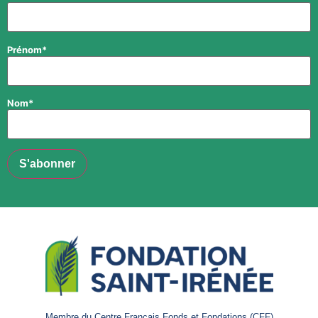
Prénom*
Nom*
Membre du Centre Français Fonds et Fondations (CFF)