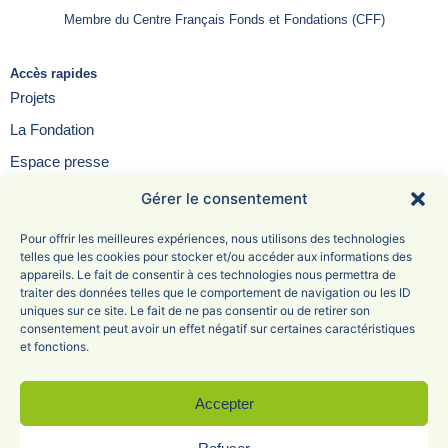
Membre du Centre Français Fonds et Fondations (CFF)
Accès rapides
Projets
La Fondation
Espace presse
Contact
Gérer le consentement
FAQ
Pour offrir les meilleures expériences, nous utilisons des technologies
telles que les cookies pour stocker et/ou accéder aux informations des
appareils. Le fait de consentir à ces technologies nous permettra de
traiter des données telles que le comportement de navigation ou les ID
uniques sur ce site. Le fait de ne pas consentir ou de retirer son
Fondation Saint-Irénée
consentement peut avoir un effet négatif sur certaines caractéristiques
et fonctions.
6 Avenue Adolphe Max
69005 Lyon
04 78 81 47 68
Accepter